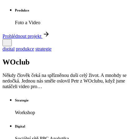
Produkce
Foto a Video
Prohlédnout projekt
digital
produkce
strategie
WOclub
Někdy člověk čeká na spřízněnou duši celý život. A mnohdy se
nedočká. Jednou nás směle oslovil Petr z WOclubu, když jsme
natáčeli video pro…
Strategie
Workshop
Digital
Sociální sítě PPC Analytika