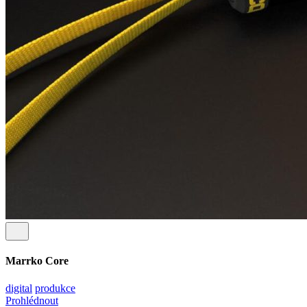
Marrko Core
digital
produkce
Prohlédnout