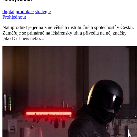
digital
produkce
strategie
Prohlédnout
Natuprodukt je jedna z největších distribučních společností v Česku.
Zaměřuje se primárně na lékárenský trh a přivedla na něj značky
jako Dr Theis nebo…