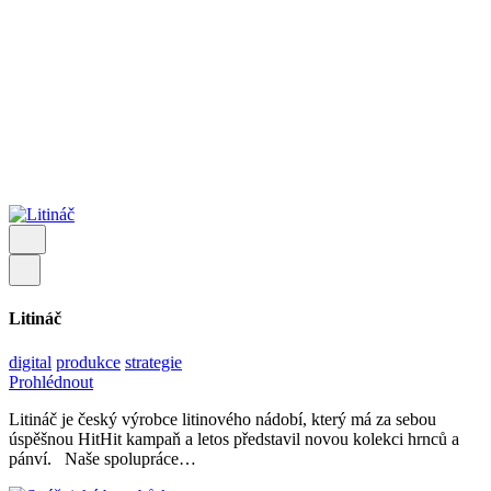
© 2024, Dva Mluvčí si vyhrazují všechna práva.
Mapa webu
Cookiesky a soukromí
|
Podmínky užívání
Buďme v kontaktu
Kontakt
Litináč
digital
produkce
strategie
Prohlédnout
Litináč je český výrobce litinového nádobí, který má za sebou
úspěšnou HitHit kampaň a letos představil novou kolekci hrnců a
pánví. Naše spolupráce…