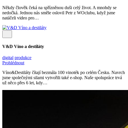
Někdy člověk čeká na spřízněnou duši celý život. A mnohdy se
nedočká. Jednou nás směle oslovil Petr z WOclubu, když jsme
natáčeli video pro…
V&D Víno a destiláty
digital
produkce
Prohlédnout
Víno&Destiláty čítají bezmála 100 vinoték po celém Česku. Navrch
jsme společnými silami vytvořili také e-shop. Naše spolupráce trvá
už něco přes 6 let, kdy…