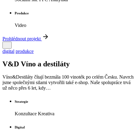
Produkce
Video
Prohlédnout projekt
digital
produkce
V&D Víno a destiláty
Víno&Destiláty čítají bezmála 100 vinoték po celém Česku. Navrch
jsme společnými silami vytvořili také e-shop. Naše spolupráce trvá
už něco přes 6 let, kdy…
Strategie
Konzultace Kreativa
Digital