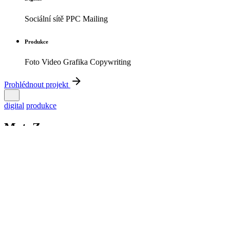
Sociální sítě PPC Mailing
Produkce
Foto Video Grafika Copywriting
Prohlédnout projekt
digital
produkce
MotoZem
MotoZem patří mezi top 3 prodejce vybavení a oblečení pro
milovníky jedné stopy. Naše spolupráce začala strategickým
workshopem, který nám umožnil dobře poznat trh,…
Strategie
Konzultace Kreativa