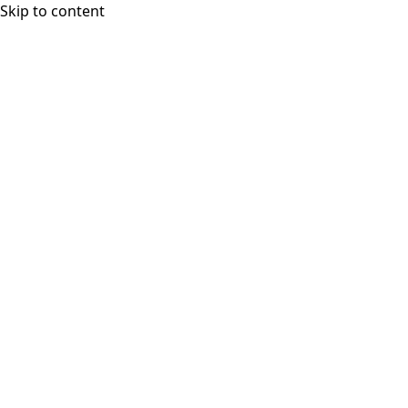
Skip to content
Strategie
Online marketing
Produkce
Jak pracujeme
O nás
Kariéra
Video rental
Strategie
Online marketing
Produkce
Jak pracujeme
O nás