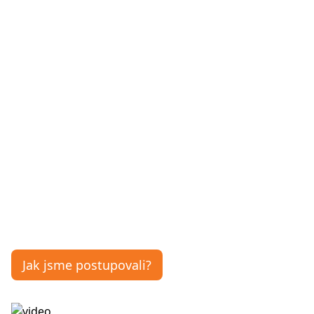
Kariéra
Video rental
© 2024, Dva Mluvčí si vyhrazují všechna práva.
Mapa webu
Cookiesky a soukromí
|
Podmínky užívání
Buďme v kontaktu
Kontakt
Online marketing v MotoZe
V MotoZemi žijeme asi rok, staráme se o onlin
správu marketingových kampaní.
Jak jsme postupovali?