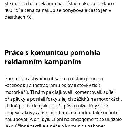
kliknutí na tuto reklamu například nakoupilo skoro
400 lidí a cena za nákup se pohybovala často jen v
desítkách Kč.
Práce s komunitou pomohla
reklamním kampaním
Pomocí atraktivního obsahu a reklam jsme na
Facebooku a Instragramu oslovili stovky tisíc
motorkářů. Ti nám pak lajkovali, komentovali, sdíleli
příspěvky a posílali fotky z jejich zážitků na motorkách,
klidně po tisících jako u příspěvku níže. Když lidé
projeví takový zájem, dost možná budou také ochotni
nakupovat. A oni byli. Cílení na engagement se ukázalo
jako účinná taktika a péče o komunitu nakonec